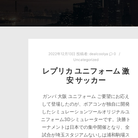
2022年12月13日
投稿者:
dealcoolya
0
Uncategorized
レプリカ ユニフォーム 激
安 サッカー
ガンバ 大阪 ユニフォーム ご要望にお応え
して登場したのが、ボアコンが独自に開発
したシミュレーションツールオリジナルユ
ニフォーム3Dシミュレーターです。決勝ト
ーナメントは日本での集中開催となり、全
試合が埼玉スタジアムないしは浦和駒場ス