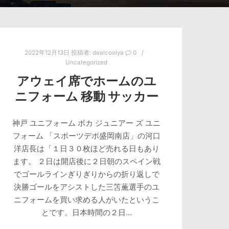
2022年12月13日
投稿者:
dealcoolya
0
Uncategorized
アウェイ席でホームのユ
ニフォーム 移動 サッカー
神戸 ユニフォーム ボカ ジュニアー ズ ユニ
フォーム 「スポーツデポ盛岡南店」の河口
洋店長は「１日３０枚ほど売れる日もあり
ます。 ２日は開店後に２日朝のスペイン戦
でゴールラインぎりぎりからの折り返しで
決勝ゴールをアシストした三笘薫選手のユ
ニフォームを買い求める人がいたというこ
とです。日本時間の２日…